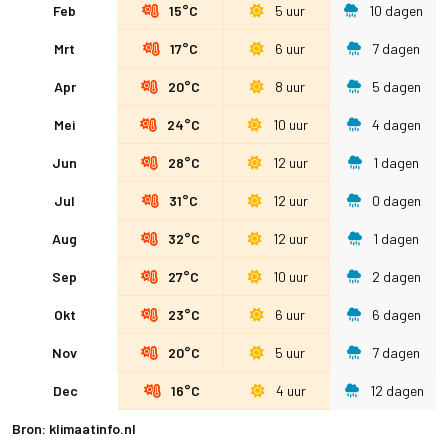
Feb
15°C
5 uur
10 dagen
Mrt
17°C
6 uur
7 dagen
Apr
20°C
8 uur
5 dagen
Mei
24°C
10 uur
4 dagen
Jun
28°C
12 uur
1 dagen
Jul
31°C
12 uur
0 dagen
Aug
32°C
12 uur
1 dagen
Sep
27°C
10 uur
2 dagen
Okt
23°C
6 uur
6 dagen
Nov
20°C
5 uur
7 dagen
Dec
16°C
4 uur
12 dagen
Bron: klimaatinfo.nl