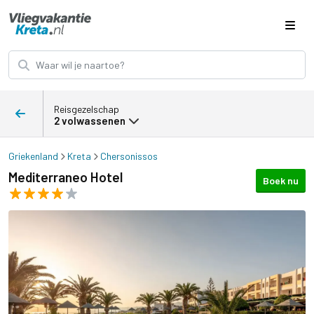
Reisgezelschap
2 volwassenen
Griekenland
Kreta
Chersonissos
Mediterraneo Hotel
Boek nu
Mediterraneo Hotel afbeeldingen