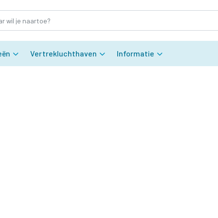
eën
Vertrekluchthaven
Informatie